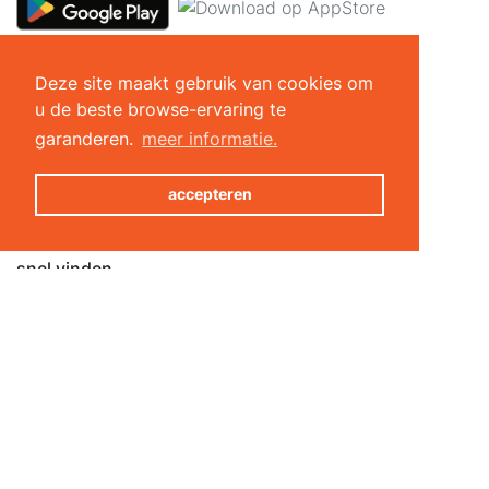
Oplossingen voor sportcentrum
Deze site maakt gebruik van cookies om
Sportgids
u de beste browse-ervaring te
All-in-one software
garanderen.
meer informatie.
Coachmodule
Online reservering
accepteren
Toegangscontrole
Functionaliteiten
snel vinden
Padel & Tennis club du Bois du Loup
City Five
Charleroi-les-bains
Royal Tennis et Padel Club de Thuin
Beaumont Padel
activiteiten per stad