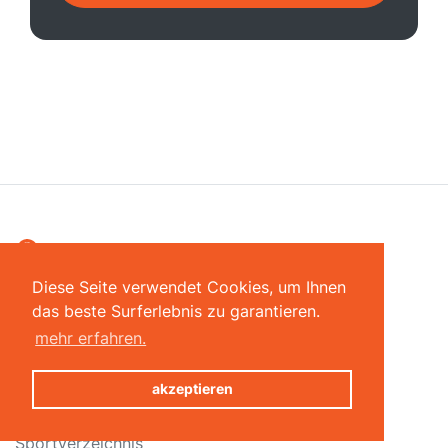
Diese Seite verwendet Cookies, um Ihnen
Finden Sie uns auf Facebook
das beste Surferlebnis zu garantieren.
Laden Sie die App herunter
mehr erfahren.
akzeptieren
Lösungen für Sportzentren
Sportverzeichnis