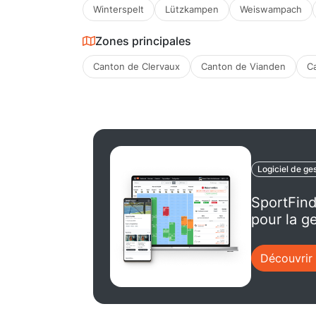
Winterspelt
Lützkampen
Weiswampach
Zones principales
Canton de Clervaux
Canton de Vianden
C
Logiciel de ge
SportFind
pour la ge
Découvrir 