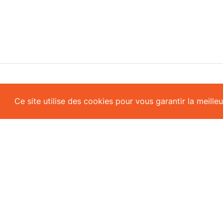
Soluti
Ce site utilise des cookies pour vous garantir la meill
Annuai
Retrouvez-nous sur Facebook
Logici
Télécharger l'application
Modul
Réserv
Contr
Foncti
termes et conditions
SportFinder © 2019-20