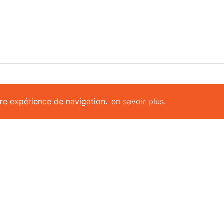
ons pour centre sportif
trouver rapidement
eure expérience de navigation.
en savoir plus.
re sportif
Padel & Tennis club du 
el tout-en-un
du Loup
e coach
City Five
ation en ligne
Charleroi-les-bains
ôle d'accès
Royal Tennis et Padel C
onnalités
Thuin
Beaumont Padel
26. Tous droits réservés |
À propos
|
English
-
Français
-