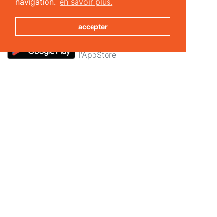
navigation.
en savoir plus.
Retrouvez-nous sur Facebook
Télécharger l'application
accepter
Solutions pour centre sportif
Annuaire sportif
Logiciel tout-en-un
Module coach
Réservation en ligne
Contrôle d'accès
Fonctionnalités
trouver rapidement
Padel & Tennis club du Bois du Loup
City Five
Charleroi-les-bains