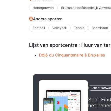
Henegouwen
Brussels Hoofdstedelijk Gewest
Andere sporten
Football
Volleyball
Tennis
Badminton
Lijst van sportcentra : Huur van te
Dôjô du Cinquantenaire à Bruxelles
Beheersoftwa
SportFind
het behe