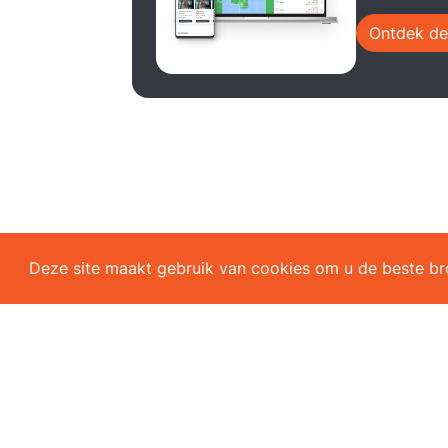
Ontdek de
Deze site maakt gebruik van cookies om u de beste b
Oplos
Sport
Vind ons op Facebook
All-i
Download de app
Coac
Online
Toega