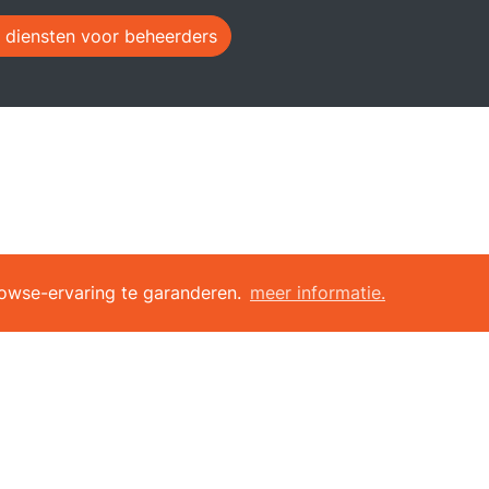
 diensten voor beheerders
rowse-ervaring te garanderen.
meer informatie.
singen voor sportcentrum
snel vinden
gids
Padel & Tennis club du 
n-one software
du Loup
hmodule
City Five
 reservering
Charleroi-les-bains
ngscontrole
Royal Tennis et Padel C