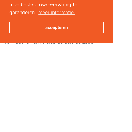
Coachmodule
u de beste browse-ervaring te
Online reservering
garanderen.
meer informatie.
Toegangscontrole
Functionaliteiten
accepteren
snel vinden
Padel & Tennis club du Bois du Loup
City Five
Charleroi-les-bains
Royal Tennis et Padel Club de Thuin
Beaumont Padel
activiteiten per stad
Anvers
Gand
Bruges
Namur
Bruxelles-Capitale
Louvain
Charleroi
Mons