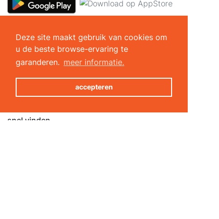
Oplossingen voor sportcentrum
Deze site maakt gebruik van cookies om
Sportgids
u de beste browse-ervaring te
All-in-one software
garanderen.
meer informatie.
Coachmodule
Online reservering
accepteren
Toegangscontrole
Functionaliteiten
snel vinden
Padel & Tennis club du Bois du Loup
City Five
Charleroi-les-bains
Royal Tennis et Padel Club de Thuin
Beaumont Padel
activiteiten per stad